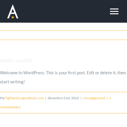
Passer
au
To
contenu
Na
Home
About
Hello world!
Welcome to WordPress. This is your first post. Edit or delete it, then
Work
start writing!
Experience
Par
fightandco@outlook.com
|
décembre 21st, 2022
|
Uncategorized
|
1
Commentaire
Skill