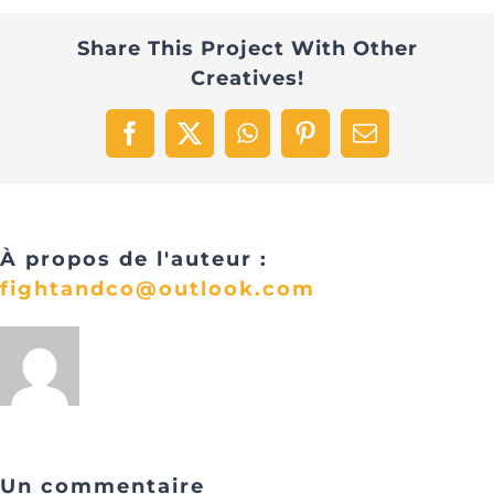
Share This Project With Other
Clients
Creatives!
Contact
Facebook
X
WhatsApp
Pinterest
Email
À propos de l'auteur :
fightandco@outlook.com
Un commentaire